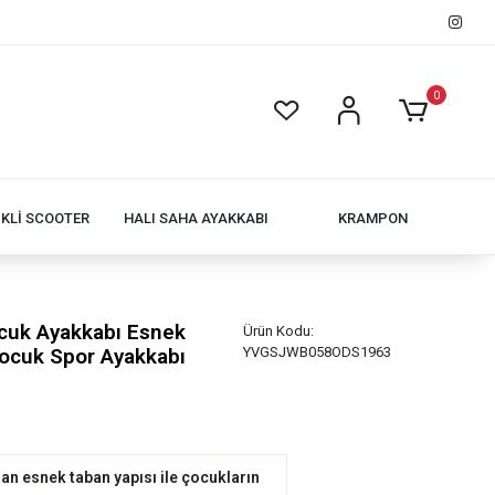
0
İKLİ SCOOTER
HALI SAHA AYAKKABI
KRAMPON
ocuk Ayakkabı Esnek
Ürün Kodu:
Çocuk Spor Ayakkabı
YVGSJWB058ODS1963
n esnek taban yapısı ile çocukların