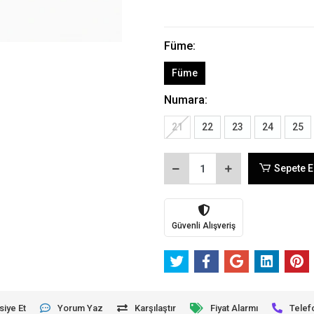
Füme:
Füme
Numara:
21
22
23
24
25
Sepete E
Güvenli Alışveriş
siye Et
Yorum Yaz
Karşılaştır
Fiyat Alarmı
Telef