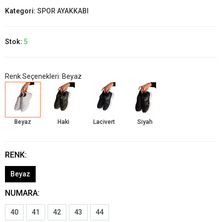
Kategori:
SPOR AYAKKABI
Stok:
5
Renk Seçenekleri: Beyaz
Beyaz
Haki
Lacivert
Siyah
RENK:
Beyaz
NUMARA:
40
41
42
43
44