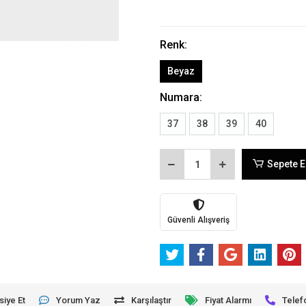
Renk:
Beyaz
Numara:
37
38
39
40
Sepete E
Güvenli Alışveriş
siye Et
Yorum Yaz
Karşılaştır
Fiyat Alarmı
Telef