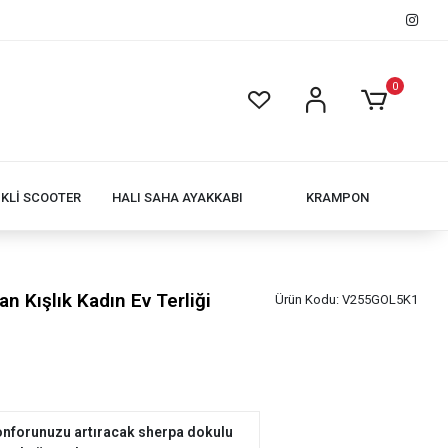
0
İKLİ SCOOTER
HALI SAHA AYAKKABI
KRAMPON
n Kışlık Kadın Ev Terliği
Ürün Kodu:
V255GOL5K1
onforunuzu artıracak sherpa dokulu