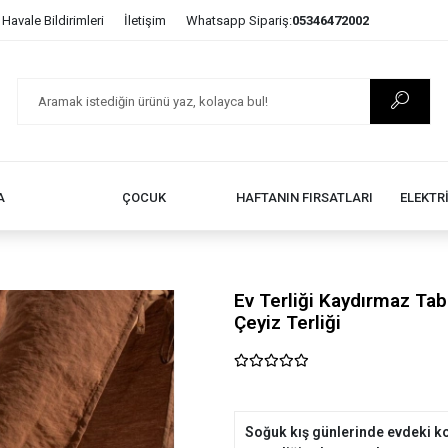
Havale Bildirimleri
İletişim
Whatsapp Sipariş:
05346472002
A
ÇOCUK
HAFTANIN FIRSATLARI
ELEKTR
Ev Terliği Kaydırmaz Taba
Çeyiz Terliği
Soğuk kış günlerinde evdeki k