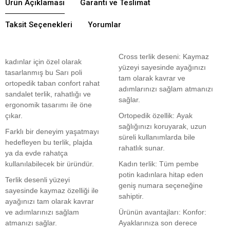
Ürün Açıklaması
Garanti ve Teslimat
Taksit Seçenekleri
Yorumlar
Cross terlik deseni: Kaymaz
kadınlar için özel olarak
yüzeyi sayesinde ayağınızı
tasarlanmış bu Sarı poli
tam olarak kavrar ve
ortopedik taban confort rahat
adımlarınızı sağlam atmanızı
sandalet terlik, rahatlığı ve
sağlar.
ergonomik tasarımı ile öne
çıkar.
Ortopedik özellik: Ayak
sağlığınızı koruyarak, uzun
Farklı bir deneyim yaşatmayı
süreli kullanımlarda bile
hedefleyen bu terlik, plajda
rahatlık sunar.
ya da evde rahatça
kullanılabilecek bir üründür.
Kadın terlik: Tüm pembe
potin kadınlara hitap eden
Terlik desenli yüzeyi
geniş numara seçeneğine
sayesinde kaymaz özelliği ile
sahiptir.
ayağınızı tam olarak kavrar
ve adımlarınızı sağlam
Ürünün avantajları: Konfor:
atmanızı sağlar.
Ayaklarınıza son derece