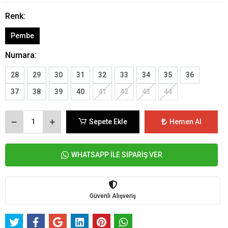
Renk:
Pembe
Numara:
28
29
30
31
32
33
34
35
36
37
38
39
40
41
42
43
44
Sepete Ekle
Hemen Al
WHATSAPP İLE SİPARİŞ VER
Güvenli Alışveriş