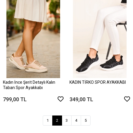
Kadın İnce Şerit Detaylı Kalın
KADIN TİRKO SPOR AYAKKABI
Taban Spor Ayakkabı
799,00 TL
349,00 TL
1
2
3
4
5