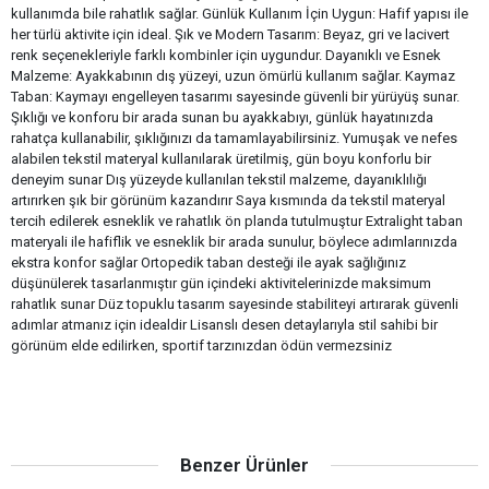
kullanımda bile rahatlık sağlar. Günlük Kullanım İçin Uygun: Hafif yapısı ile
her türlü aktivite için ideal. Şık ve Modern Tasarım: Beyaz, gri ve lacivert
renk seçenekleriyle farklı kombinler için uygundur. Dayanıklı ve Esnek
Malzeme: Ayakkabının dış yüzeyi, uzun ömürlü kullanım sağlar. Kaymaz
Taban: Kaymayı engelleyen tasarımı sayesinde güvenli bir yürüyüş sunar.
Şıklığı ve konforu bir arada sunan bu ayakkabıyı, günlük hayatınızda
rahatça kullanabilir, şıklığınızı da tamamlayabilirsiniz. Yumuşak ve nefes
alabilen tekstil materyal kullanılarak üretilmiş, gün boyu konforlu bir
deneyim sunar Dış yüzeyde kullanılan tekstil malzeme, dayanıklılığı
artırırken şık bir görünüm kazandırır Saya kısmında da tekstil materyal
tercih edilerek esneklik ve rahatlık ön planda tutulmuştur Extralight taban
materyali ile hafiflik ve esneklik bir arada sunulur, böylece adımlarınızda
ekstra konfor sağlar Ortopedik taban desteği ile ayak sağlığınız
düşünülerek tasarlanmıştır gün içindeki aktivitelerinizde maksimum
rahatlık sunar Düz topuklu tasarım sayesinde stabiliteyi artırarak güvenli
adımlar atmanız için idealdir Lisanslı desen detaylarıyla stil sahibi bir
görünüm elde edilirken, sportif tarzınızdan ödün vermezsiniz
Benzer Ürünler