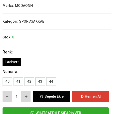
Marka:
MODAONN
Kategori:
SPOR AYAKKABI
Stok:
8
Renk:
Lacivert
Numara:
40
41
42
43
44
Sepete Ekle
Hemen Al
WHATSAPP İLE SİPARİŞ VER