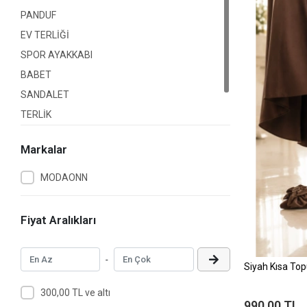
PANDUF
EV TERLİĞİ
SPOR AYAKKABI
BABET
SANDALET
TERLİK
EV BOTU
Markalar
MODAONN
Fiyat Aralıkları
-
Siyah Kısa Top
300,00 TL ve altı
990,00 TL