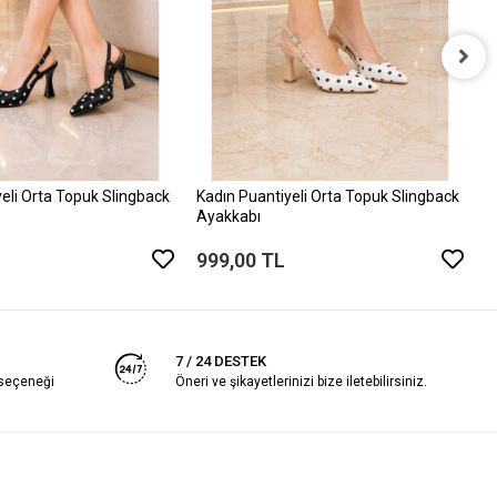
K
A
9
eli Orta Topuk Slingback
Kadın Puantiyeli Orta Topuk Slingback
Ayakkabı
999,00 TL
7 / 24 DESTEK
 seçeneği
Öneri ve şikayetlerinizi bize iletebilirsiniz.