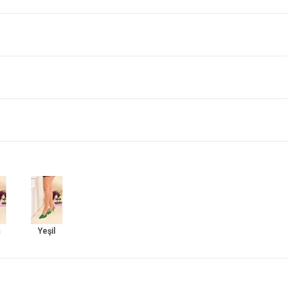
h
Yeşil