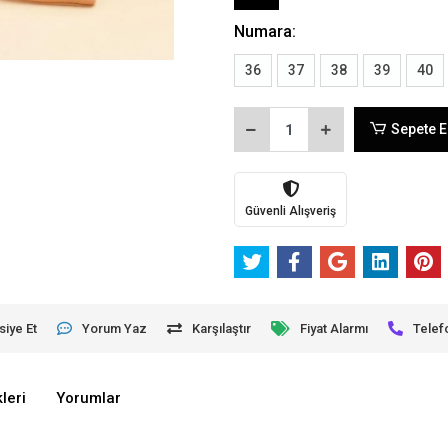
Numara:
36
37
38
39
40
Sepete E
Güvenli Alışveriş
siye Et
Yorum Yaz
Karşılaştır
Fiyat Alarmı
Telef
leri
Yorumlar