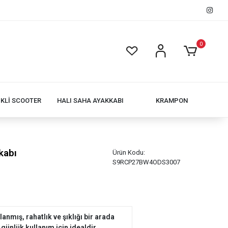
0
İKLİ SCOOTER
HALI SAHA AYAKKABI
KRAMPON
kabı
Ürün Kodu:
S9RCP27BW4ODS3007
anmış, rahatlık ve şıklığı bir arada
günlük kullanım için idealdir