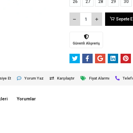
26
27
28
29
30
Sepete E
Güvenli Alışveriş
siye Et
Yorum Yaz
Karşılaştır
Fiyat Alarmı
Telef
leri
Yorumlar