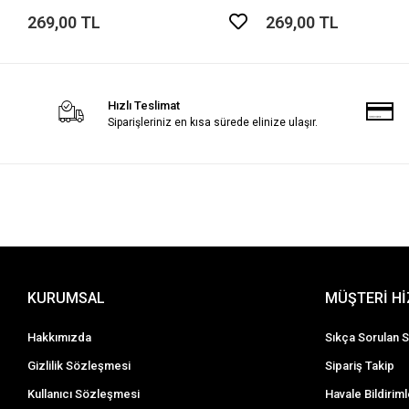
Spor Ayakkabı
Spor Ayakkabı
269,00 TL
269,00 TL
Hızlı Teslimat
Siparişleriniz en kısa sürede elinize ulaşır.
KURUMSAL
MÜŞTERİ H
Hakkımızda
Sıkça Sorulan S
Gizlilik Sözleşmesi
Sipariş Takip
Kullanıcı Sözleşmesi
Havale Bildiriml