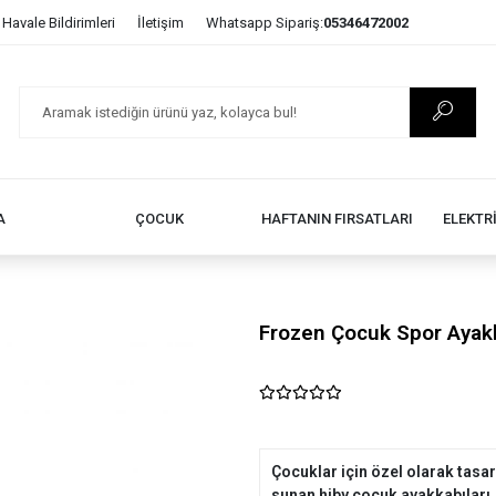
Havale Bildirimleri
İletişim
Whatsapp Sipariş:
05346472002
A
ÇOCUK
HAFTANIN FIRSATLARI
ELEKTR
Frozen Çocuk Spor Ayak
Çocuklar için özel olarak tasarl
sunan hiby çocuk ayakkabıları, 