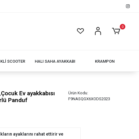
0
İKLİ SCOOTER
HALI SAHA AYAKKABI
KRAMPON
Çocuk Ev ayakkabısı
Ürün Kodu:
rlü Panduf
F9NASQGX6XODS2023
arın ayaklarını rahat ettirir ve