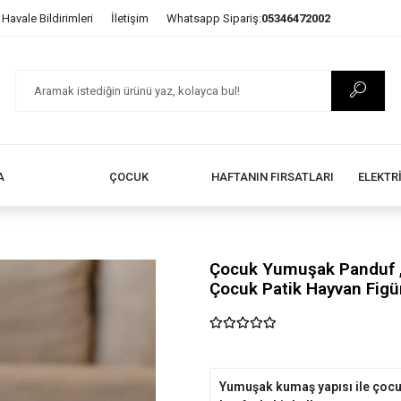
Havale Bildirimleri
İletişim
Whatsapp Sipariş:
05346472002
A
ÇOCUK
HAFTANIN FIRSATLARI
ELEKTR
Çocuk Yumuşak Panduf ,
Çocuk Patik Hayvan Figü
Yumuşak kumaş yapısı ile çocukl