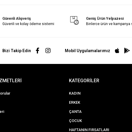
Güvenli Alışveriş
Geniş Ürün Yelpazesi
Güvenli ve kolay ödeme sistemi
Binlerce ürün ve kampanya
Bizi Takip Edin
Mobil Uygulamalarımız
İZMETLERİ
KATEGORİLER
orular
KADIN
ERKEK
eri
ÇANTA
ÇOCUK
HAFTANIN FIRSATLARI