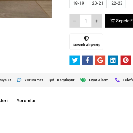
18-19
20-21
22-23
Sepete E
Güvenli Alışveriş
siye Et
Yorum Yaz
Karşılaştır
Fiyat Alarmı
Telef
leri
Yorumlar